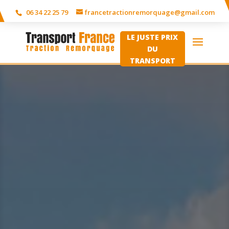
06 34 22 25 79
francetractionremorquage@gmail.com