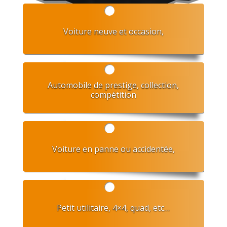
Voiture neuve et occasion,
Automobile de prestige, collection,
compétition
Voiture en panne ou accidentée,
Petit utilitaire, 4×4, quad, etc…