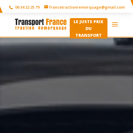
06 34 22 25 79
francetractionremorquage@gmail.com